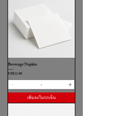
Beverage Napkin
ราคา
US$21.00
เพิ่มลงในรถเข็น