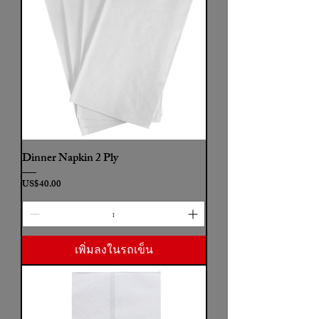
Dinner Napkin 2 Ply
ราคา
US$40.00
เพิ่มลงในรถเข็น