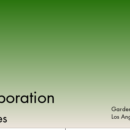
poration
Garde
ies
Los An