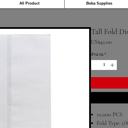
All Product
Boba Supplies
Tall Fold D
ราคา
US$42.00
จำนวน
*
10,000 PCS
Fold Type: 1/