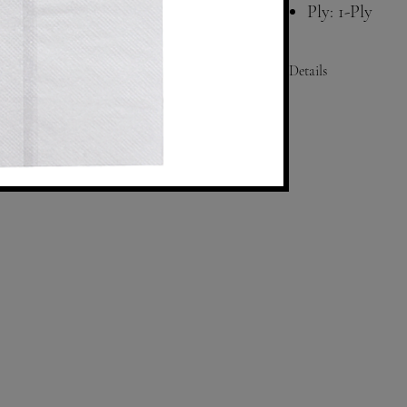
Ply: 1-Ply
Color: White
Compatibility
Details
Size: Folded- 3.75"x6.5"
Fold: 1/8
Ply: 1
Color: White