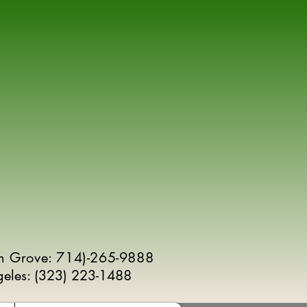
n Grove: 714)-265-9888
geles:
(
323) 223-1488