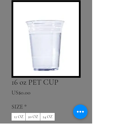
16 oz PET CUP
價格
US$0.00
SIZE
*
12 OZ
20 OZ
24 OZ
數量
*