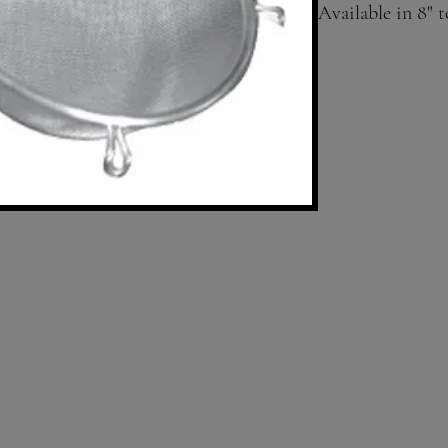
Available in 8" t
medium