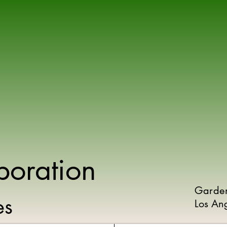
poration
Garde
ies
Los An