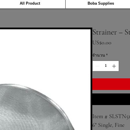
All Product
Boba Supplies
Strainer – St
ราคา
US$0.00
จำนวน
*
Item # SLSTN5
6" Single, Fine 