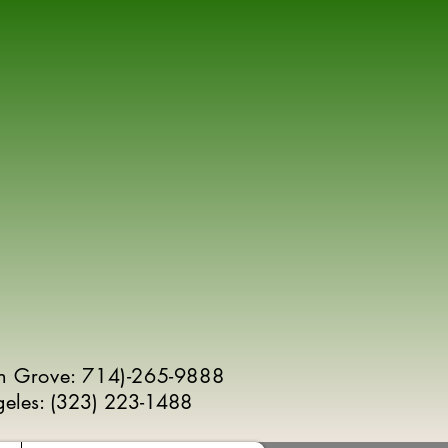
n Grove: 714)-265-9888
geles:
(
323) 223-1488