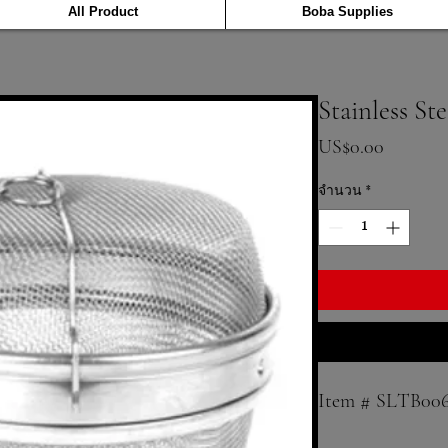
All Product
Boba Supplies
Stainless Ste
ราคา
US$0.00
จำนวน
*
Item # SLTB00