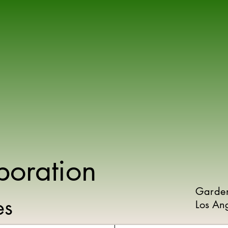
poration
Garde
ies
Los An