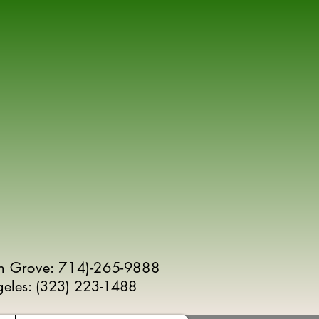
n Grove: 714)-265-9888
geles:
(
323) 223-1488