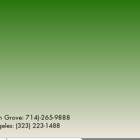
n Grove: 714)-265-9888
geles:
(
323) 223-1488