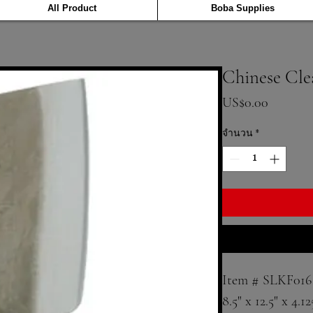
All Product
Boba Supplies
Chinese Cle
ราคา
US$0.00
จำนวน
*
Item # SLKF016
8.5" x 12.5" x 4.