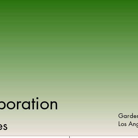
poration
Garde
ies
Los An