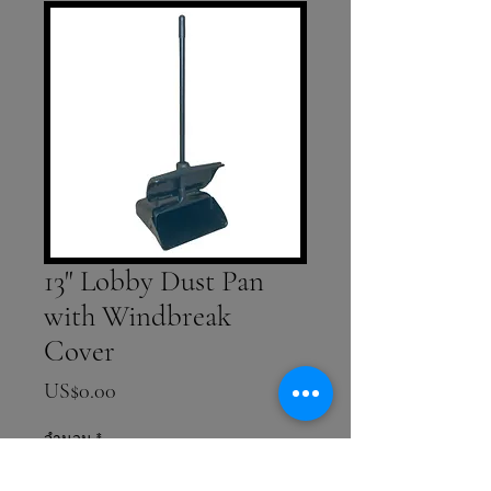
13" Lobby Dust Pan
with Windbreak
Cover
ราคา
US$0.00
จำนวน
*