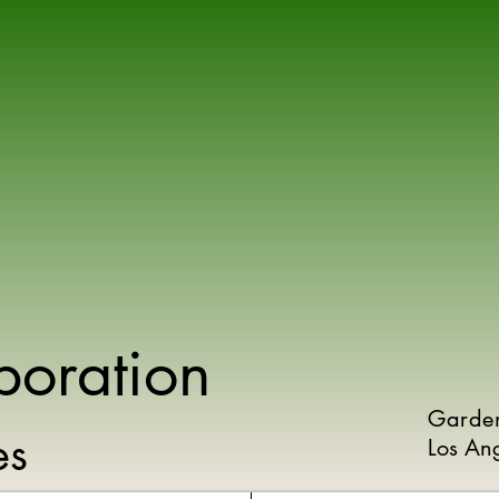
poration
Garde
ies
Los An