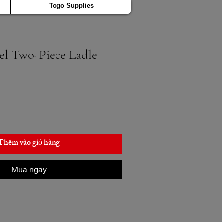
Togo Supplies
eel Two-Piece Ladle
Thêm vào giỏ hàng
Mua ngay