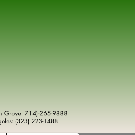
n Grove: 714)-265-9888
geles:
(
323) 223-1488