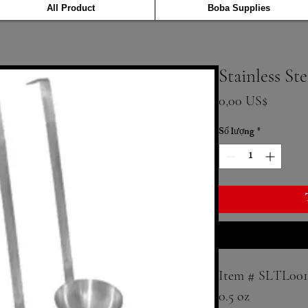
All Product
Boba Supplies
Stainless St
Giá
0,00 US$
Số lượng
*
Item # SLTL001
0.5 oz