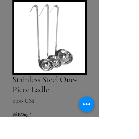
Stainless Steel One-
Piece Ladle
Giá
0,00 US$
Số lượng
*