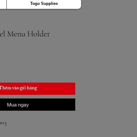
Togo Supplies
teel Menu Holder
Thêm vào giỏ hàng
Mua ngay
003