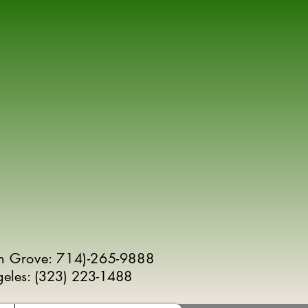
n Grove: 714)-265-9888
geles:
(
323) 223-1488