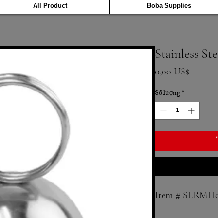
All Product
Boba Supplies
Stainless S
Giá
0,00 US$
Số lượng
*
Item # SLRMH