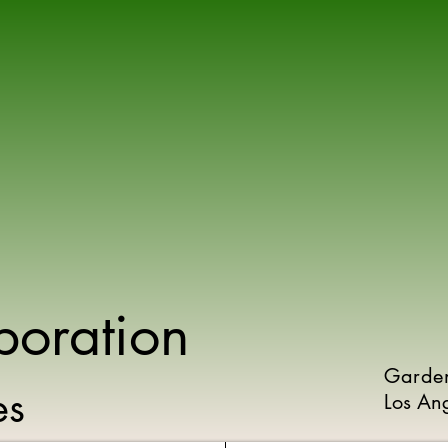
poration
Garde
ies
Los An