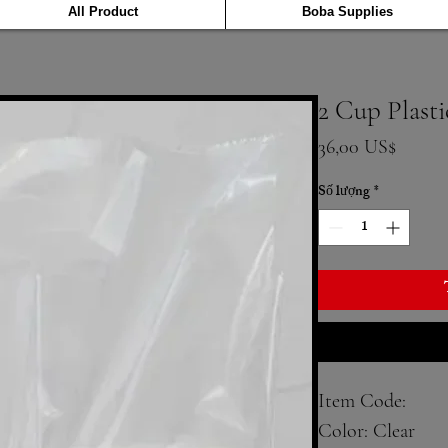
All Product
Boba Supplies
2 Cup Plasti
Giá
36,00 US$
Số lượng
*
Item Code:
Color: Clear