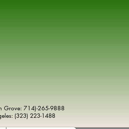
n Grove: 714)-265-9888
geles:
(
323) 223-1488