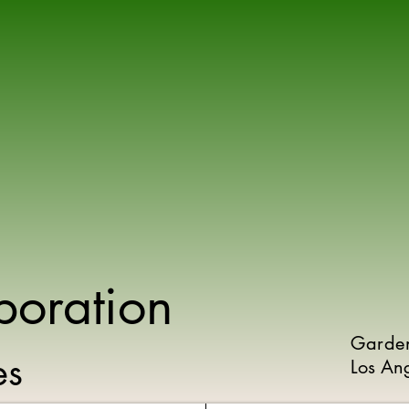
poration
Garde
ies
Los An