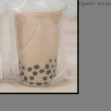
Quanity: 500 pc
Compatible With