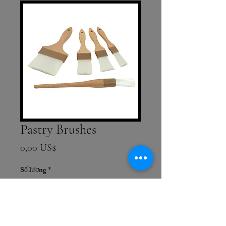
Pastry Brushes
Giá
0,00 US$
Số lượng
*
Thêm vào giỏ hàng