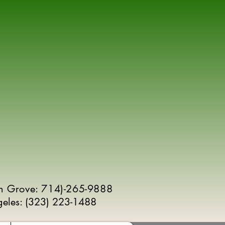
n Grove: 714)-265-9888
geles:
(
323) 223-1488