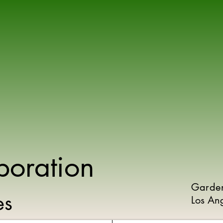
poration
Garde
ies
Los An