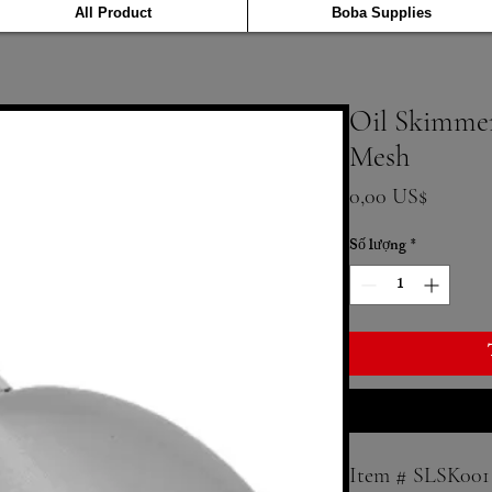
All Product
Boba Supplies
Oil Skimmers
Mesh
Giá
0,00 US$
Số lượng
*
Item # SLSK001