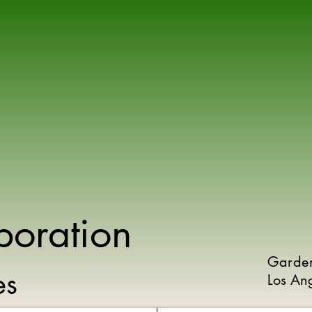
poration
Garde
ies
Los An