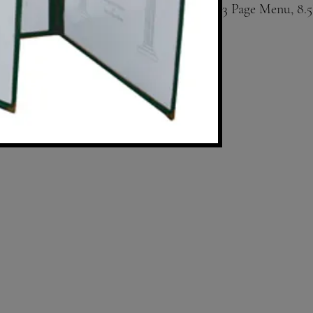
3 Page Menu, 8.5
Available in br