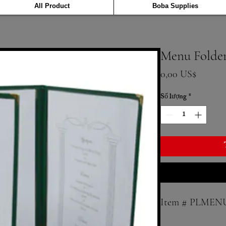
All Product
Boba Supplies
Menu Folde
Giá
0,00 US$
Số lượng
*
Item # PLMEN