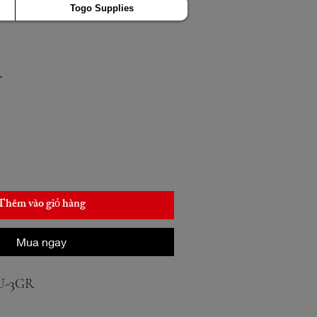
Togo Supplies
r
Thêm vào giỏ hàng
Mua ngay
U-3GR