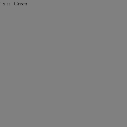
" x 11" Green 
own, black & maroon