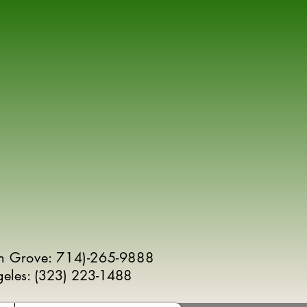
n Grove: 714)-265-9888
geles:
(
323) 223-1488