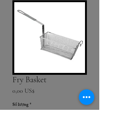
Fry Basket
Giá
0,00 US$
Số lượng
*
Thêm vào giỏ hàng