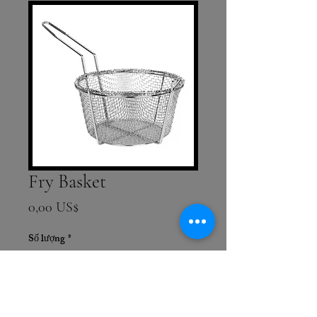
Fry Basket
Giá
0,00 US$
Số lượng
*
Thêm vào giỏ hàng