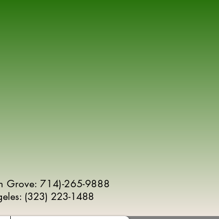
n Grove: 714)-265-9888
geles:
(
323) 223-1488