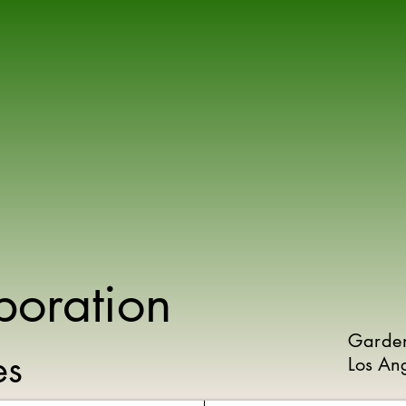
poration
Garde
ies
Los An