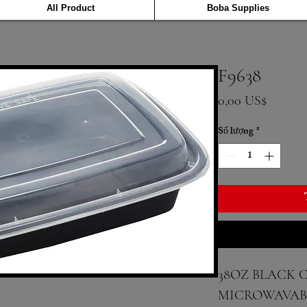
All Product
Boba Supplies
F9638
Giá
0,00 US$
Số lượng
*
38OZ BLACK 
MICROWAVABL