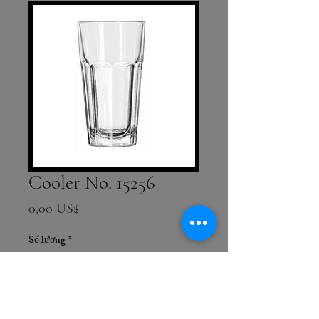
Cooler No. 15256
Giá
0,00 US$
Số lượng
*
Thêm vào giỏ hàng