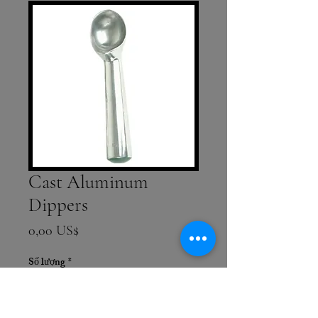
Cast Aluminum
Dippers
Giá
0,00 US$
Số lượng
*