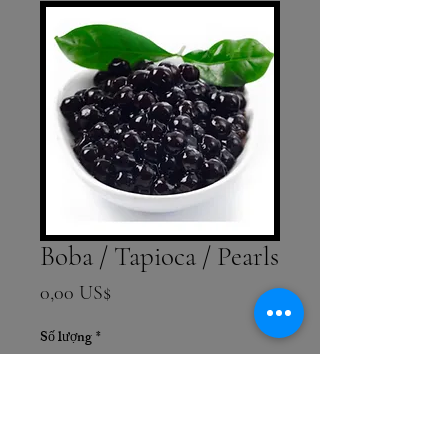
Boba / Tapioca / Pearls
Giá
0,00 US$
Số lượng
*
Thêm vào giỏ hàng