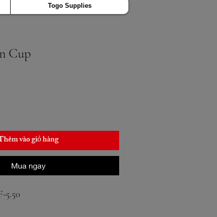
Togo Supplies
on Cup
Thêm vào giỏ hàng
Mua ngay
-5.50