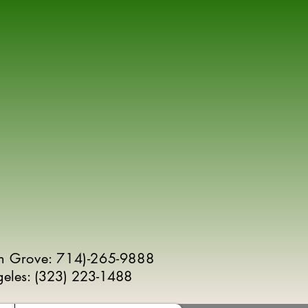
n Grove: 714)-265-9888
geles:
(
323) 223-1488