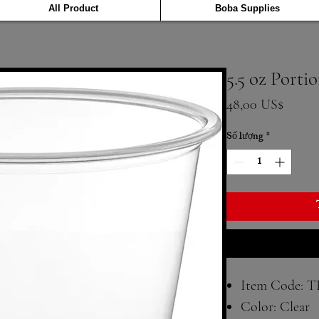
All Product
Boba Supplies
5.5 oz Porti
Giá
48,00 US$
Số lượng
*
Item Code: TF
Color: Clear