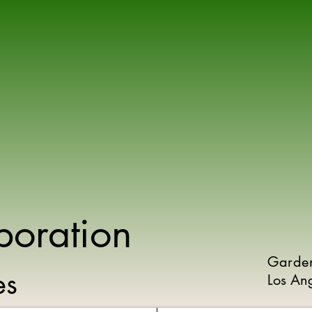
poration
Garde
ies
Los An