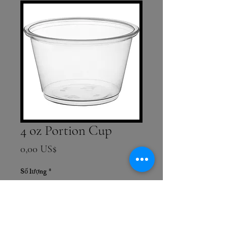
4 oz Portion Cup
Giá
0,00 US$
Số lượng
*
Thêm vào giỏ hàng