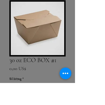
30 oz ECO BOX #1
Giá
0,00 US$
Số lượng
*
Thêm vào giỏ hàng